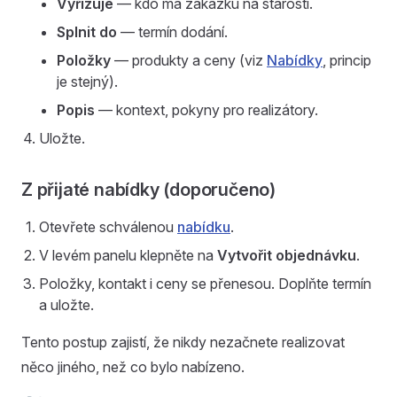
Vyřizuje
— kdo má zakázku na starosti.
Splnit do
— termín dodání.
Položky
— produkty a ceny (viz
Nabídky
, princip
je stejný).
Popis
— kontext, pokyny pro realizátory.
Uložte.
Z přijaté nabídky (doporučeno)
Otevřete schválenou
nabídku
.
V levém panelu klepněte na
Vytvořit objednávku
.
Položky, kontakt i ceny se přenesou. Doplňte termín
a uložte.
Tento postup zajistí, že nikdy nezačnete realizovat
něco jiného, než co bylo nabízeno.