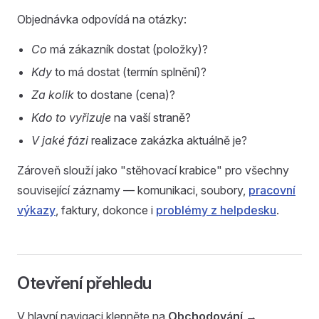
Objednávka odpovídá na otázky:
Co
má zákazník dostat (položky)?
Kdy
to má dostat (termín splnění)?
Za kolik
to dostane (cena)?
Kdo to vyřizuje
na vaší straně?
V jaké fázi
realizace zakázka aktuálně je?
Zároveň slouží jako "stěhovací krabice" pro všechny
související záznamy — komunikaci, soubory,
pracovní
výkazy
, faktury, dokonce i
problémy z helpdesku
.
Otevření přehledu
V hlavní navigaci klepněte na
Obchodování →