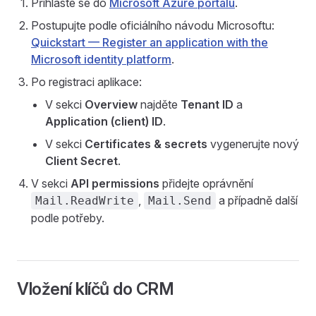
Přihlaste se do
Microsoft Azure portálu
.
Postupujte podle oficiálního návodu Microsoftu:
Quickstart — Register an application with the
Microsoft identity platform
.
Po registraci aplikace:
V sekci
Overview
najděte
Tenant ID
a
Application (client) ID
.
V sekci
Certificates & secrets
vygenerujte nový
Client Secret
.
V sekci
API permissions
přidejte oprávnění
,
a případně další
Mail.ReadWrite
Mail.Send
podle potřeby.
Vložení klíčů do CRM