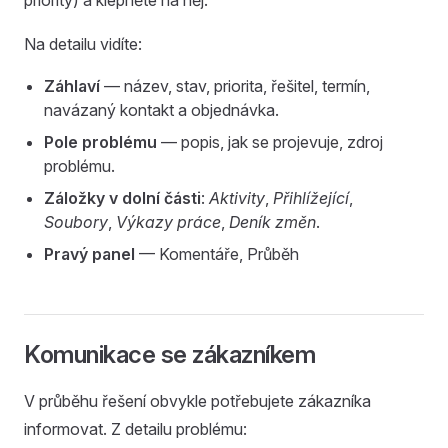
priority) a klepněte na něj.
Na detailu vidíte:
Záhlaví
— název, stav, priorita, řešitel, termín,
navázaný kontakt a objednávka.
Pole problému
— popis, jak se projevuje, zdroj
problému.
Záložky v dolní části
:
Aktivity
,
Přihlížející
,
Soubory
,
Výkazy práce
,
Deník změn
.
Pravý panel
— Komentáře, Průběh
Komunikace se zákazníkem
V průběhu řešení obvykle potřebujete zákazníka
informovat. Z detailu problému: