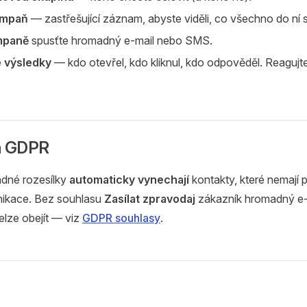
ampaň
— zastřešující záznam, abyste viděli, co všechno do ní 
mpaně
spusťte hromadný e-mail nebo SMS.
 výsledky
— kdo otevřel, kdo kliknul, kdo odpověděl. Reagujte
a GDPR
dné rozesílky
automaticky vynechají
kontakty, které nemají 
ikace. Bez souhlasu
Zasílat zpravodaj
zákazník hromadný e-
elze obejít — viz
GDPR souhlasy
.