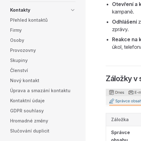
Otevření a k
Kontakty
kampaně.
Přehled kontaktů
Odhlášení
z
zprávy.
Firmy
Reakce na 
Osoby
úkol, telefon
Provozovny
Skupiny
Členství
Záložky v 
Nový kontakt
Úprava a smazání kontaktu
Kontaktní údaje
GDPR souhlasy
Záložka
Hromadné změny
Slučování duplicit
Správce
obsahu