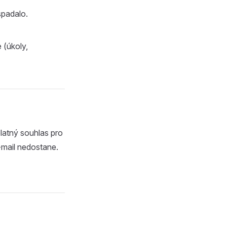
spadalo.
 (úkoly,
platný souhlas pro
mail nedostane.