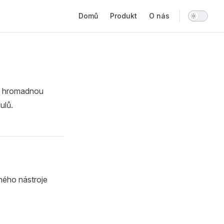
Main Navigation
Domů
Produkt
O nás
ky hromadnou
ulů.
ného nástroje