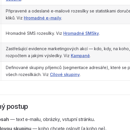
Připravené a odeslané e-mailové rozesílky se statistikami doruče
kliků. Viz
Hromadné e-maily
.
Hromadné SMS rozesílky. Viz
Hromadné SMSky
.
Zastřešující evidence marketingových akcí — kdo, kdy, na koho,
rozpočtem a jakými výsledky. Viz
Kampaně
.
Definované skupiny příjemců (segmentace adresáře), které se p
všech rozesílkách. Viz
Cílové skupiny
.
ý postup
bsah
— text e-mailu, obrázky, vstupní stránku.
ílovou skupinu
— koho chcete oslovit (a koho ne).