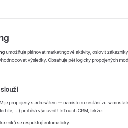
ng
ng
umožňuje plánovat marketingové aktivity, oslovit zákazní
yhodnocovat výsledky. Obsahuje pět logicky propojených mod
slouží
M je propojený s adresářem — namísto rozesílání ze samostat
lerLite, …) probíhá vše uvnitř InTouch CRM, takže:
kazníků se respektují automaticky.