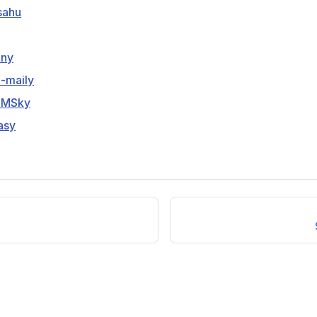
sahu
iny
-maily
SMSky
asy