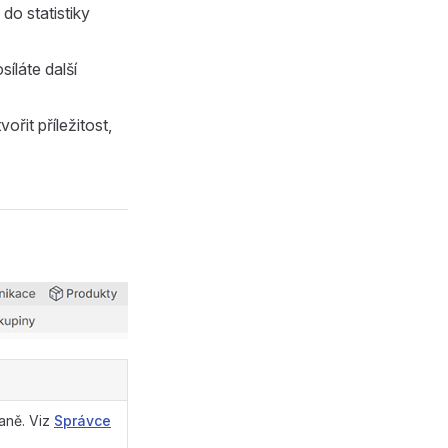
do statistiky
íláte další
řit příležitost,
aně. Viz
Správce