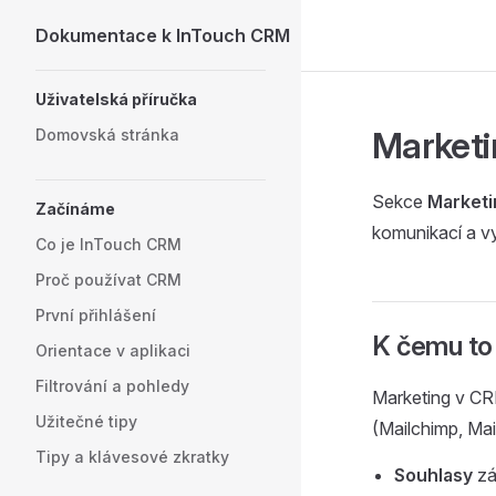
Dokumentace k InTouch CRM
Skip to content
Sidebar Navigation
Uživatelská příručka
Marketi
Domovská stránka
Sekce
Marketi
Začínáme
komunikací a v
Co je InTouch CRM
Proč používat CRM
První přihlášení
K čemu to 
Orientace v aplikaci
Filtrování a pohledy
Marketing v CR
Užitečné tipy
(Mailchimp, Mai
Tipy a klávesové zkratky
Souhlasy
zá