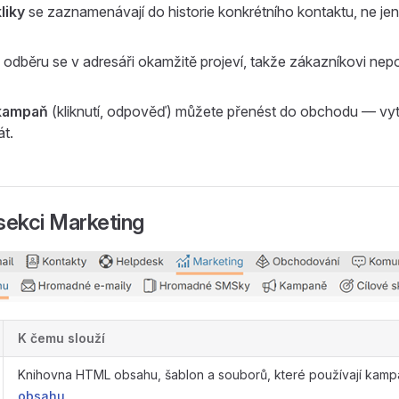
liky
se zaznamenávají do historie konkrétního kontaktu, ne jen 
 odběru se v adresáři okamžitě projeví, takže zákazníkovi nepos
kampaň
(kliknutí, odpověď) můžete přenést do obchodu — vytvo
át.
sekci Marketing
K čemu slouží
Knihovna HTML obsahu, šablon a souborů, které používají kamp
obsahu
.