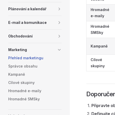
Plánování a kalendář
Hromadné
e-maily
E-mail a komunikace
Hromadné
SMSky
Obchodování
Kampaně
Marketing
Přehled marketingu
Cílové
skupiny
Správce obsahu
Kampaně
Cílové skupiny
Hromadné e-maily
Doporučen
Hromadné SMSky
Připravte o
Definujte c