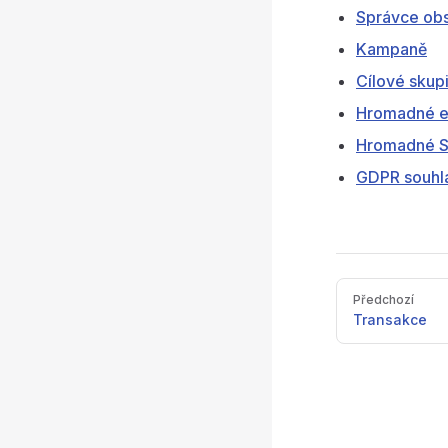
Správce ob
Kampaně
Cílové skup
Hromadné e
Hromadné 
GDPR souhl
Pager
Předchozí
Transakce