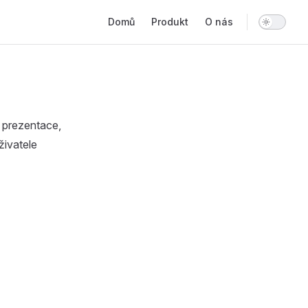
Main Navigation
Domů
Produkt
O nás
 prezentace,
živatele