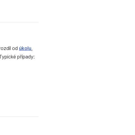
rozdíl od
úkolu
,
 Typické případy: