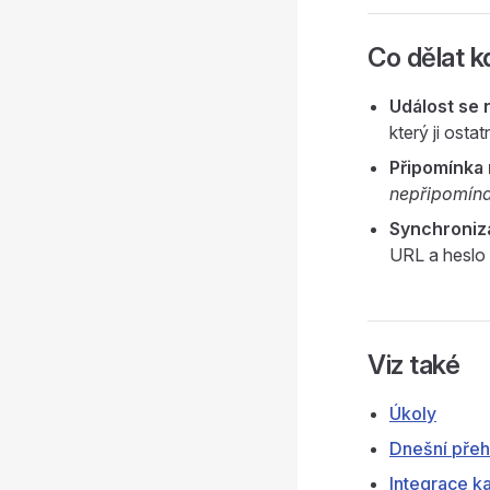
Co dělat kd
Událost se 
který ji osta
Připomínka 
nepřipomína
Synchroniz
URL a heslo 
Viz také
Úkoly
Dnešní přeh
Integrace k