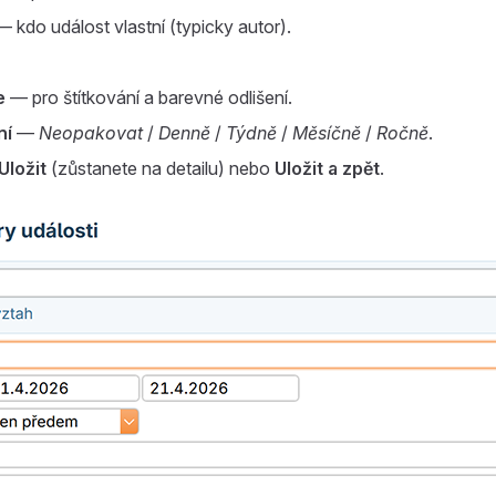
 kdo událost vlastní (typicky autor).
e
— pro štítkování a barevné odlišení.
ní
—
Neopakovat
/
Denně
/
Týdně
/
Měsíčně
/
Ročně
.
Uložit
(zůstanete na detailu) nebo
Uložit a zpět
.