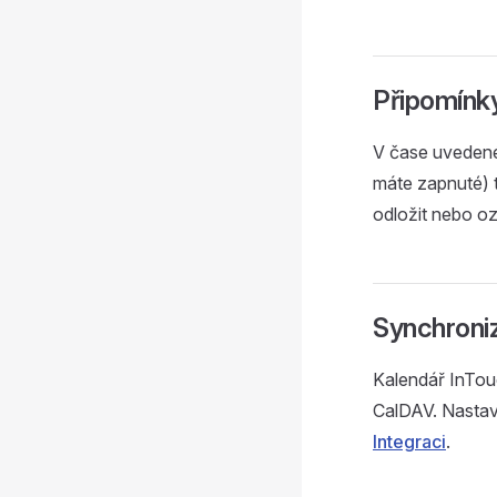
Připomínk
V čase uvedené
máte zapnuté) t
odložit nebo oz
Synchroni
Kalendář InTou
CalDAV. Nastav
Integraci
.