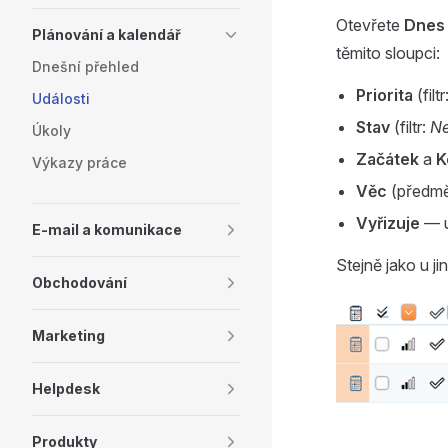
Otevřete
Dnes 
Plánování a kalendář
těmito sloupci:
Dnešní přehled
Priorita
(filtr
Události
Stav
(filtr:
N
Úkoly
Začátek
a
K
Výkazy práce
Věc
(předmět
Vyřizuje
— u
E-mail a komunikace
Stejně jako u ji
Obchodování
Marketing
Helpdesk
Produkty