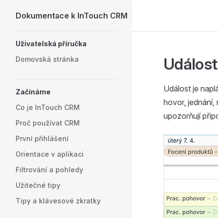
Dokumentace k InTouch CRM
Skip to content
Sidebar Navigation
Uživatelská příručka
Událost
Domovská stránka
Událost je nap
Začínáme
hovor, jednání,
Co je InTouch CRM
upozorňují při
Proč používat CRM
První přihlášení
Orientace v aplikaci
Filtrování a pohledy
Užitečné tipy
Tipy a klávesové zkratky