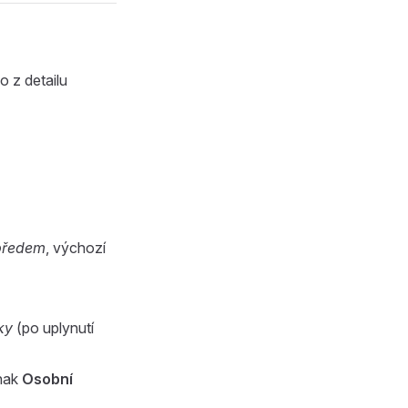
 z detailu
předem
, výchozí
ky
(po uplynutí
znak
Osobní