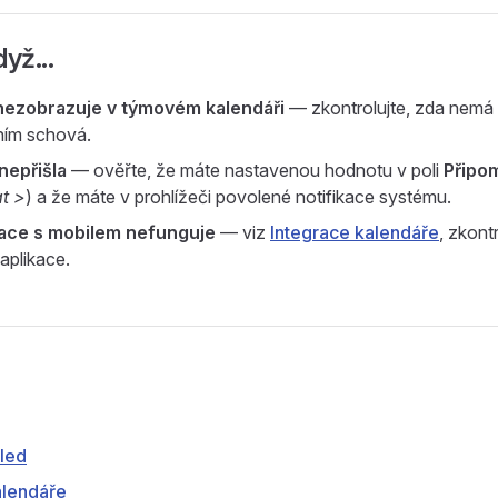
yž...
nezobrazuje v týmovém kalendáři
— zkontrolujte, zda nemá
tním schová.
nepřišla
— ověřte, že máte nastavenou hodnotu v poli
Připo
t >
) a že máte v prohlížeči povolené notifikace systému.
ace s mobilem nefunguje
— viz
Integrace kalendáře
, zkont
aplikace.
led
alendáře