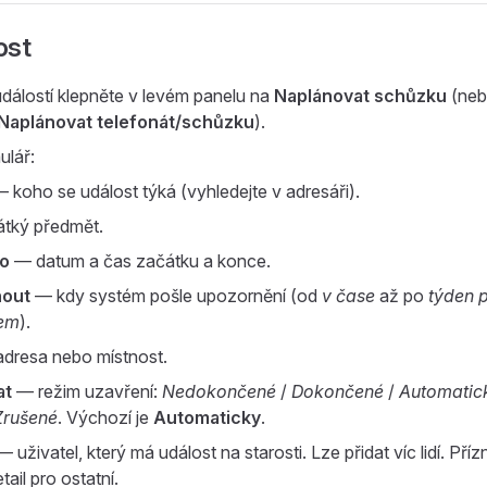
ost
álostí klepněte v levém panelu na
Naplánovat schůzku
(nebo
Naplánovat telefonát/schůzku
).
ulář:
 koho se událost týká (vyhledejte v adresáři).
tký předmět.
o
— datum a čas začátku a konce.
nout
— kdy systém pošle upozornění (od
v čase
až po
týden 
em
).
dresa nebo místnost.
at
— režim uzavření:
Nedokončené
/
Dokončené
/
Automatic
Zrušené
. Výchozí je
Automaticky
.
 uživatel, který má událost na starosti. Lze přidat víc lidí. Pří
ail pro ostatní.