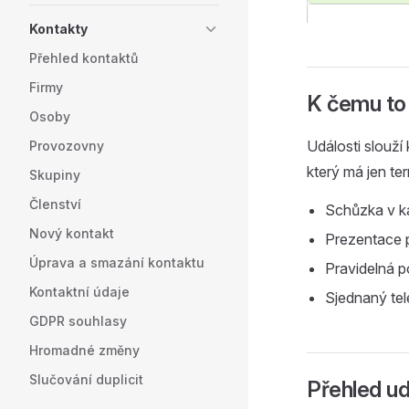
Kontakty
Přehled kontaktů
Firmy
K čemu to 
Osoby
Události slouží
Provozovny
který má jen te
Skupiny
Členství
Schůzka v ka
Nový kontakt
Prezentace 
Úprava a smazání kontaktu
Pravidelná 
Kontaktní údaje
Sjednaný tel
GDPR souhlasy
Hromadné změny
Slučování duplicit
Přehled ud