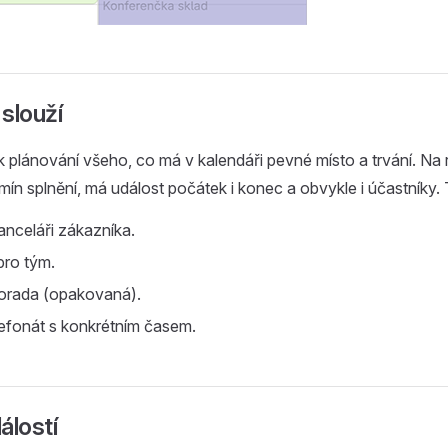
slouží
 k plánování všeho, co má v kalendáři pevné místo a trvání. Na 
rmín splnění, má událost počátek i konec a obvykle i účastníky.
nceláři zákazníka.
pro tým.
porada (opakovaná).
efonát s konkrétním časem.
álostí