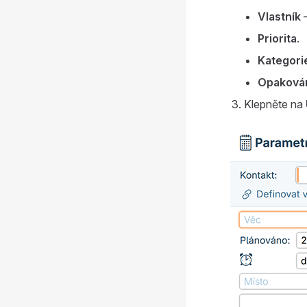
Vlastník
—
Priorita
.
Kategori
Opaková
Klepněte na