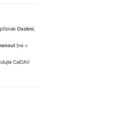
 příznak
Osobní
,
menout
(ne
<
rolujte CalDAV