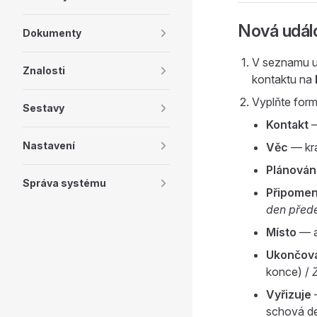
Nová udál
Dokumenty
V seznamu ud
Znalosti
kontaktu na
Vyplňte form
Sestavy
Kontakt
—
Nastavení
Věc
— krá
Plánován
Správa systému
Připome
den před
Místo
— a
Ukončov
konce) /
Vyřizuje
—
schová det