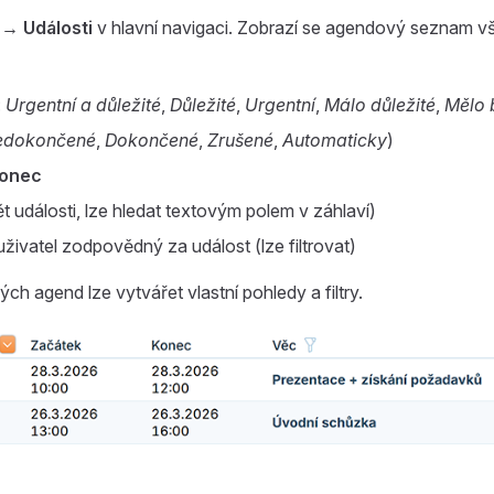
→ Události
v hlavní navigaci. Zobrazí se agendový seznam vš
:
Urgentní a důležité
,
Důležité
,
Urgentní
,
Málo důležité
,
Mělo 
edokončené
,
Dokončené
,
Zrušené
,
Automaticky
)
onec
 události, lze hledat textovým polem v záhlaví)
živatel zodpovědný za událost (lze filtrovat)
ných agend lze vytvářet vlastní pohledy a filtry.