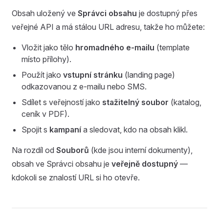
Obsah uložený ve
Správci obsahu
je dostupný přes
veřejné API a má stálou URL adresu, takže ho můžete:
Vložit jako tělo
hromadného e-mailu
(template
místo přílohy).
Použít jako
vstupní stránku
(landing page)
odkazovanou z e-mailu nebo SMS.
Sdílet s veřejností jako
stažitelný soubor
(katalog,
ceník v PDF).
Spojit s
kampaní
a sledovat, kdo na obsah klikl.
Na rozdíl od
Souborů
(kde jsou interní dokumenty),
obsah ve Správci obsahu je
veřejně dostupný
—
kdokoli se znalostí URL si ho otevře.