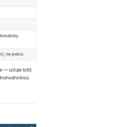
utomaticky
n), ne jméno.
e — určuje totiž
lnohodnotnou