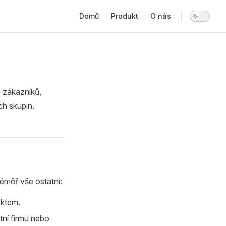
Main Navigation
Domů
Produkt
O nás
— zákazníků,
ch skupin.
éměř vše ostatní:
aktem.
tní firmu nebo