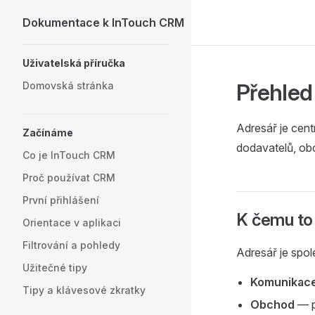
Dokumentace k InTouch CRM
Skip to content
Sidebar Navigation
Uživatelská příručka
Přehled
Domovská stránka
Adresář je cent
Začínáme
dodavatelů, ob
Co je InTouch CRM
Proč používat CRM
První přihlášení
K čemu to 
Orientace v aplikaci
Filtrování a pohledy
Adresář je spo
Užitečné tipy
Komunikac
Tipy a klávesové zkratky
Obchod
— p