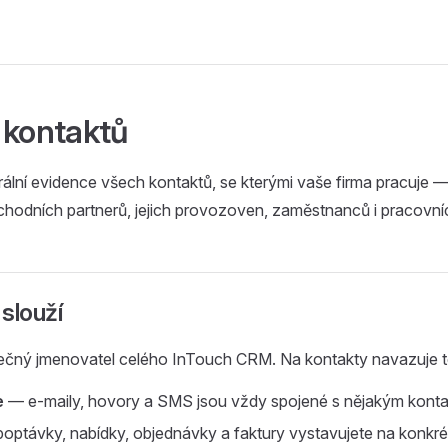
 kontaktů
rální evidence všech kontaktů, se kterými vaše firma pracuje 
chodních partnerů, jejich provozoven, zaměstnanců i pracovní
slouží
lečný jmenovatel celého InTouch CRM. Na kontakty navazuje t
e
— e-maily, hovory a SMS jsou vždy spojené s nějakým kont
optávky, nabídky, objednávky a faktury vystavujete na konkré