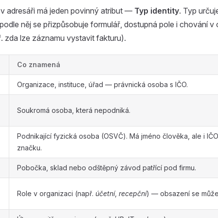
 adresáři má jeden povinný atribut —
Typ identity
. Typ určuj
 podle něj se přizpůsobuje formulář, dostupná pole i chování v 
 zda lze záznamu vystavit fakturu).
Co znamená
Organizace, instituce, úřad — právnická osoba s IČO.
Soukromá osoba, která nepodniká.
Podnikající fyzická osoba (OSVČ). Má jméno člověka, ale i IČ
značku.
Pobočka, sklad nebo odštěpný závod patřící pod firmu.
Role v organizaci (např.
účetní
,
recepční
) — obsazení se může 