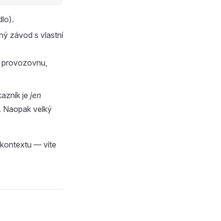
dlo).
ný závod s vlastní
í provozovnu,
azník je
jen
. Naopak velký
kontextu — víte