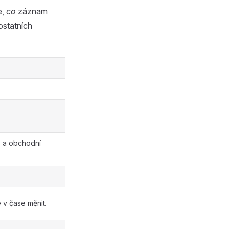
e,
co
záznam
ostatních
O a obchodní
v čase měnit.