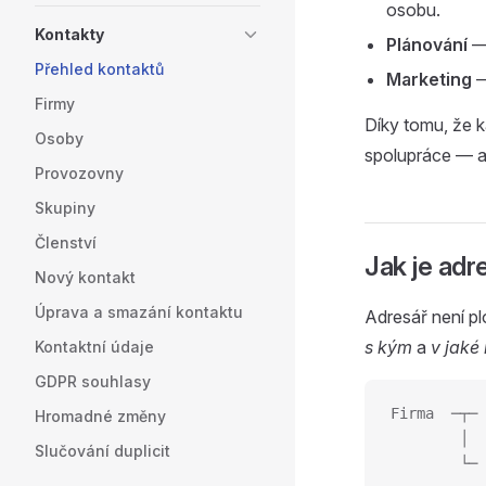
osobu.
Kontakty
Plánování
— 
Přehled kontaktů
Marketing
—
Firmy
Díky tomu, že k
Osoby
spolupráce — a 
Provozovny
Skupiny
Členství
Jak je adr
Nový kontakt
Úprava a smazání kontaktu
Adresář není pl
s kým
a
v jaké 
Kontaktní údaje
GDPR souhlasy
Firma  ─┬─ 
Hromadné změny
        │  
Slučování duplicit
        └─ 