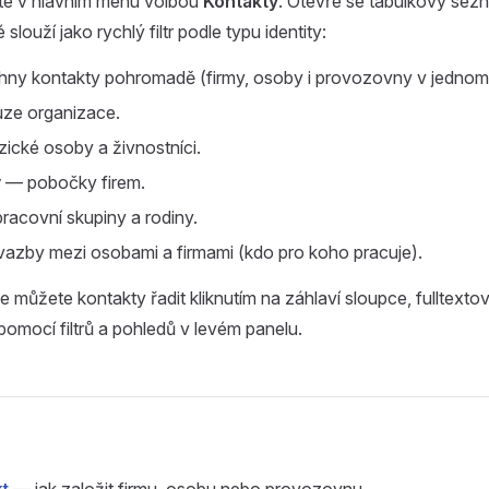
te v hlavním menu volbou
Kontakty
. Otevře se tabulkový sez
 slouží jako rychlý filtr podle typu identity:
ny kontakty pohromadě (firmy, osoby i provozovny v jedno
ze organizace.
ické osoby a živnostníci.
y
— pobočky firem.
racovní skupiny a rodiny.
azby mezi osobami a firmami (kdo pro koho pracuje).
 můžete kontakty řadit kliknutím na záhlaví sloupce, fulltexto
omocí filtrů a pohledů v levém panelu.