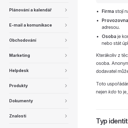
Plánování a kalendář
Firma
stojí n
Provozovn
E-mail a komunikace
adresou.
Osoba
je ko
Obchodování
nebo stát úp
Kterákoliv z t
Marketing
osoba. Anonymn
Helpdesk
dodavatel může
Toto uspořádán
Produkty
nejen
kdo
to je,
Dokumenty
Znalosti
Typ identi