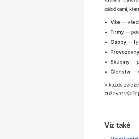
Adresář otevře
záložkami, které
Vše
— všech
Firmy
— pou
Osoby
— fyz
Provozovn
Skupiny
— p
Členství
— v
V každé záložce
zužovat výběr p
Viz také