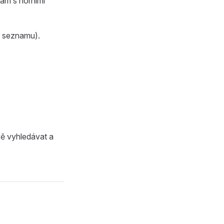
nam s horními
m seznamu).
vě vyhledávat a