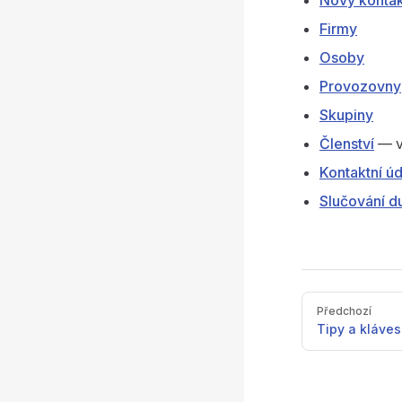
Nový kontak
Firmy
Osoby
Provozovny
Skupiny
Členství
— v
Kontaktní ú
Slučování du
Pager
Předchozí
Tipy a kláves