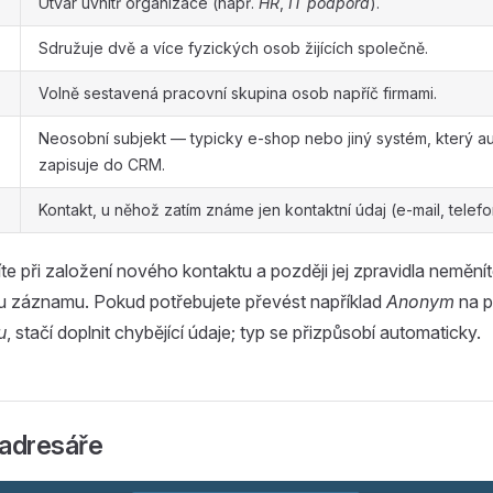
Útvar uvnitř organizace (např.
HR
,
IT podpora
).
Sdružuje dvě a více fyzických osob žijících společně.
Volně sestavená pracovní skupina osob napříč firmami.
Neosobní subjekt — typicky e-shop nebo jiný systém, který a
zapisuje do CRM.
Kontakt, u něhož zatím známe jen kontaktní údaj (e-mail, telefo
íte při založení nového kontaktu a později jej zpravidla neměnít
u záznamu. Pokud potřebujete převést například
Anonym
na p
u
, stačí doplnit chybějící údaje; typ se přizpůsobí automaticky.
 adresáře