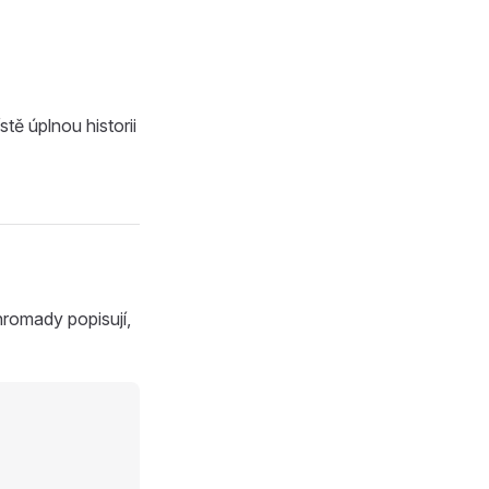
tě úplnou historii
hromady popisují,