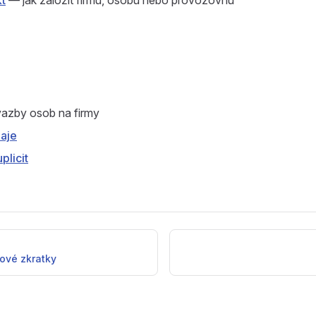
t
— jak založit firmu, osobu nebo provozovnu
azby osob na firmy
daje
plicit
ové zkratky