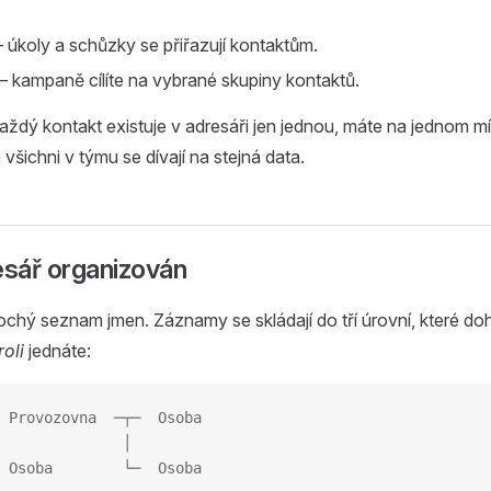
úkoly a schůzky se přiřazují kontaktům.
 kampaně cílíte na vybrané skupiny kontaktů.
aždý kontakt existuje v adresáři jen jednou, máte na jednom mís
všichni v týmu se dívají na stejná data.
esář organizován
ochý seznam jmen. Záznamy se skládají do tří úrovní, které do
roli
jednáte:
 Provozovna  ─┬─  Osoba
              │
 Osoba        └─  Osoba