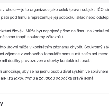
a vrcholu — je to organizace jako celek (právní subjekt, IČO, sí
a
patří pod firmu a reprezentuje její pobočku, sklad nebo odštěp
nkrétní člověk. Může být napojená přímo na firmu, na konkrétn
lně sama (např. soukromý zákazník).
ěchto úrovní může v konkrétním záznamu chybět. Soukromý zák
í zájemce z webového formuláře nemusí mít zatím ani jméno
 mít desítky provozoven a stovky kontaktních osob.
í umožňuje, aby se na jednu osobu díval systém ve správném 
 ale i
za jakou firmu
a
za jakou pobočku
právě jedná.
ty