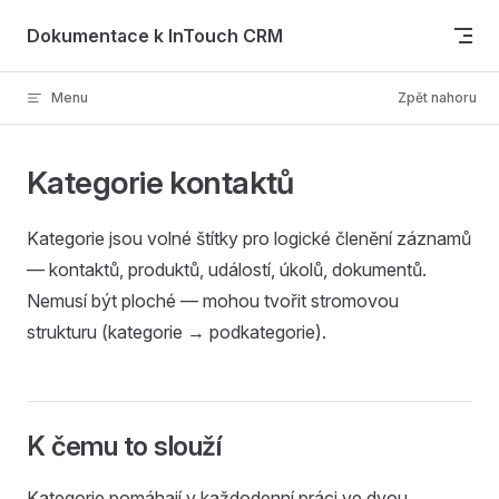
Skip to content
Dokumentace k InTouch CRM
Menu
Zpět nahoru
Kategorie kontaktů
Kategorie jsou volné štítky pro logické členění záznamů
— kontaktů, produktů, událostí, úkolů, dokumentů.
Nemusí být ploché — mohou tvořit stromovou
strukturu (kategorie → podkategorie).
K čemu to slouží
Kategorie pomáhají v každodenní práci ve dvou