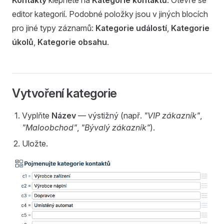
Kontakty
klepněte na
Kategorie kontaktů
. Otevře se
editor kategorií. Podobné položky jsou v jiných blocích
pro jiné typy záznamů:
Kategorie událostí
,
Kategorie
úkolů
,
Kategorie obsahu
.
Vytvoření kategorie
Vyplňte
Název
— výstižný (např.
"VIP zákazník"
,
"Maloobchod"
,
"Bývalý zákazník"
).
Uložte.