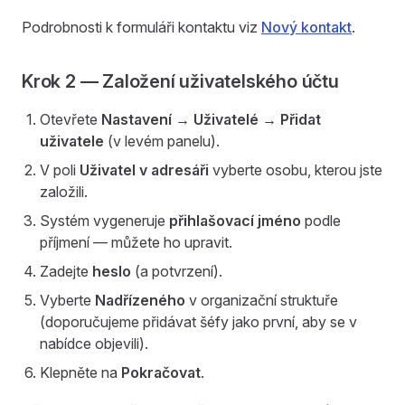
Podrobnosti k formuláři kontaktu viz
Nový kontakt
.
Krok 2 — Založení uživatelského účtu
Otevřete
Nastavení → Uživatelé → Přidat
uživatele
(v levém panelu).
V poli
Uživatel v adresáři
vyberte osobu, kterou jste
založili.
Systém vygeneruje
přihlašovací jméno
podle
příjmení — můžete ho upravit.
Zadejte
heslo
(a potvrzení).
Vyberte
Nadřízeného
v organizační struktuře
(doporučujeme přidávat šéfy jako první, aby se v
nabídce objevili).
Klepněte na
Pokračovat
.