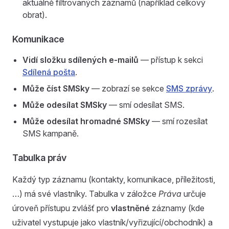
aktuálně filtrovaných záznamů (například celkový
obrat).
Komunikace
Vidí složku sdílených e-mailů
— přístup k sekci
Sdílená pošta
.
Může číst SMSky
— zobrazí se sekce
SMS zprávy
.
Může odesílat SMSky
— smí odesílat SMS.
Může odesílat hromadné SMSky
— smí rozesílat
SMS kampaně.
Tabulka práv
Každý typ záznamu (kontakty, komunikace, příležitosti,
…) má své vlastníky. Tabulka v záložce
Práva
určuje
úroveň přístupu zvlášť pro
vlastněné
záznamy (kde
uživatel vystupuje jako vlastník/vyřizující/obchodník) a