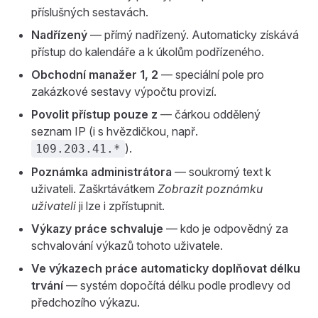
příslušných sestavách.
Nadřízený
— přímý nadřízený. Automaticky získává
přístup do kalendáře a k úkolům podřízeného.
Obchodní manažer 1, 2
— speciální pole pro
zakázkové sestavy výpočtu provizí.
Povolit přístup pouze z
— čárkou oddělený
seznam IP (i s hvězdičkou, např.
).
109.203.41.*
Poznámka administrátora
— soukromý text k
uživateli. Zaškrtávátkem
Zobrazit poznámku
uživateli
ji lze i zpřístupnit.
Výkazy práce schvaluje
— kdo je odpovědný za
schvalování výkazů tohoto uživatele.
Ve výkazech práce automaticky doplňovat délku
trvání
— systém dopočítá délku podle prodlevy od
předchozího výkazu.