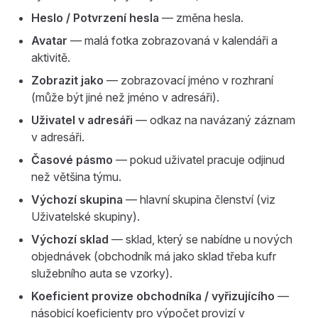
Heslo / Potvrzení hesla
— změna hesla.
Avatar
— malá fotka zobrazovaná v kalendáři a
aktivitě.
Zobrazit jako
— zobrazovací jméno v rozhraní
(může být jiné než jméno v adresáři).
Uživatel v adresáři
— odkaz na navázaný záznam
v adresáři.
Časové pásmo
— pokud uživatel pracuje odjinud
než většina týmu.
Výchozí skupina
— hlavní skupina členství (viz
Uživatelské skupiny).
Výchozí sklad
— sklad, který se nabídne u nových
objednávek (obchodník má jako sklad třeba kufr
služebního auta se vzorky).
Koeficient provize obchodníka / vyřizujícího
—
násobicí koeficienty pro výpočet provizí v