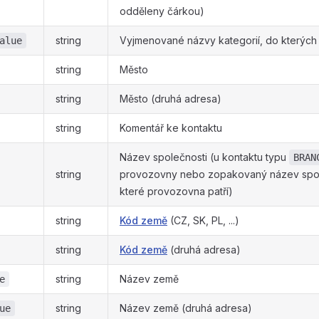
odděleny čárkou)
string
Vyjmenované názvy kategorií, do kterých k
alue
string
Město
string
Město (druhá adresa)
string
Komentář ke kontaktu
Název společnosti (u kontaktu typu
BRAN
string
provozovny nebo zopakovaný název spol
které provozovna patří)
string
Kód země
(CZ, SK, PL, ...)
string
Kód země
(druhá adresa)
string
Název země
e
string
Název země (druhá adresa)
ue