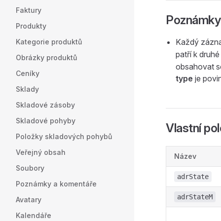
Faktury
Poznámky
Produkty
Každý zázna
Kategorie produktů
patří k druh
Obrázky produktů
obsahovat se
Ceníky
type
je povi
Sklady
Skladové zásoby
Skladové pohyby
Vlastní po
Položky skladových pohybů
Veřejný obsah
Název
Soubory
adrState
Poznámky a komentáře
adrStateM
Avatary
Kalendáře