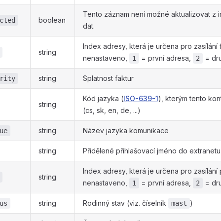
Tento záznam není možné aktualizovat z 
boolean
cted
dat.
Index adresy, která je určena pro zasílání f
string
nenastaveno,
= první adresa,
= dr
1
2
string
Splatnost faktur
rity
Kód jazyka (
ISO-639-1
), kterým tento ko
string
(cs, sk, en, de, ...)
string
Název jazyka komunikace
ue
string
Přidělené přihlašovací jméno do extranetu
Index adresy, která je určena pro zasílání 
string
nenastaveno,
= první adresa,
= dr
1
2
string
Rodinný stav (viz. číselník
)
us
mast