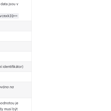
data jsou v
vcmxkIQ==
identifikátor)
ováno na
(hodnotou je
dy musí být