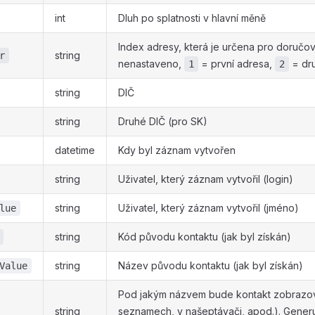
int
Dluh po splatnosti v hlavní měně
Index adresy, která je určena pro doručov
string
r
nenastaveno,
= první adresa,
= dr
1
2
string
DIČ
string
Druhé DIČ (pro SK)
datetime
Kdy byl záznam vytvořen
string
Uživatel, který záznam vytvořil (login)
string
Uživatel, který záznam vytvořil (jméno)
lue
string
Kód původu kontaktu (jak byl získán)
string
Název původu kontaktu (jak byl získán)
Value
Pod jakým názvem bude kontakt zobrazo
string
seznamech, v našeptávači, apod.). Generu