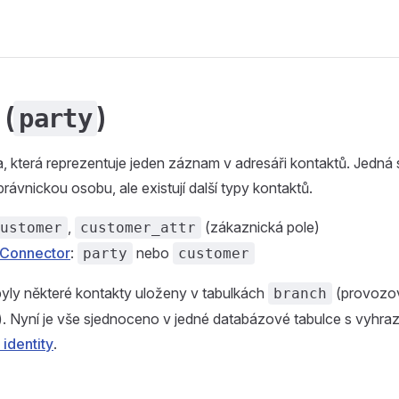
 (
)
party
ta, která reprezentuje jeden záznam v adresáři kontaktů. Jedná
rávnickou osobu, ale existují další typy kontaktů.
,
(zákaznická pole)
ustomer
customer_attr
Connector
:
nebo
party
customer
byly některé kontakty uloženy v tabulkách
(provozo
branch
). Nyní je vše sjednoceno v jedné databázové tabulce s vyhr
 identity
.