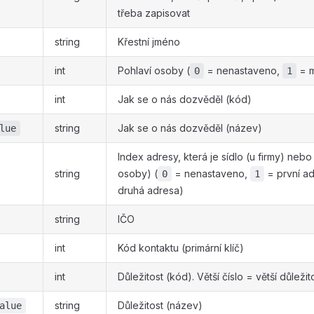
třeba zapisovat
string
Křestní jméno
int
Pohlaví osoby (
= nenastaveno,
= 
0
1
int
Jak se o nás dozvěděl (kód)
string
Jak se o nás dozvěděl (název)
lue
Index adresy, která je sídlo (u firmy) nebo 
string
osoby) (
= nenastaveno,
= první a
0
1
druhá adresa)
string
IČO
int
Kód kontaktu (primární klíč)
int
Důležitost (kód). Větší číslo = větší důleži
string
Důležitost (název)
alue