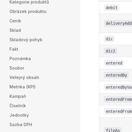
Kategorie produktů
debit
Obrázek produktu
Ceník
deliveryAdd
Sklad
dic
Skladový pohyb
Fakt
dic2
Poznámka
entered
Soubor
enteredBy
Veřejný obsah
Metrika (KPI)
enteredByVa
Kampaň
enteredFrom
Číselník
enteredFrom
Jednotky
Sazba DPH
fileAs