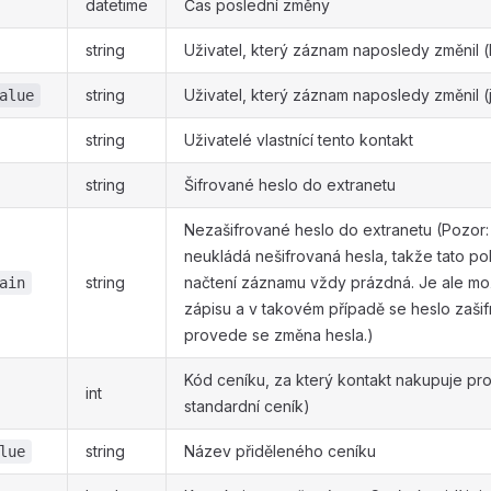
datetime
Čas poslední změny
string
Uživatel, který záznam naposledy změnil (
string
Uživatel, který záznam naposledy změnil 
alue
string
Uživatelé vlastnící tento kontakt
string
Šifrované heslo do extranetu
Nezašifrované heslo do extranetu (Pozor
neukládá nešifrovaná hesla, takže tato pol
string
načtení záznamu vždy prázdná. Je ale možn
ain
zápisu a v takovém případě se heslo zašifruj
provede se změna hesla.)
Kód ceníku, za který kontakt nakupuje pro
int
standardní ceník)
string
Název přiděleného ceníku
lue