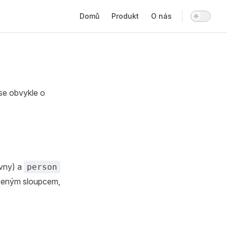
Main Navigation
Domů
Produkt
O nás
 se obvykle o
vny) a
person
azeným sloupcem,