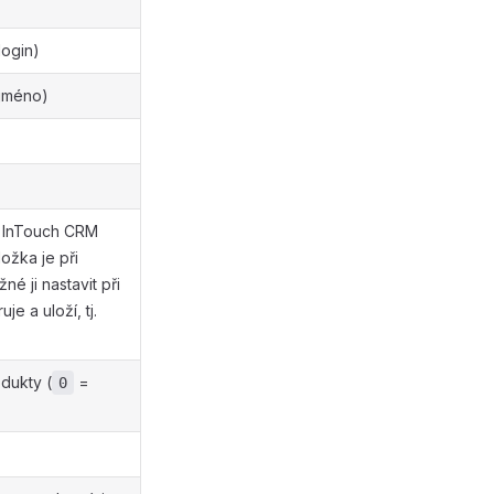
login)
(jméno)
: InTouch CRM
ožka je při
é ji nastavit při
e a uloží, tj.
dukty (
=
0