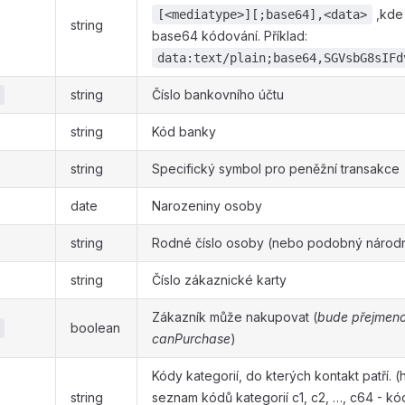
,kde 
[<mediatype>][;base64],<data>
string
base64 kódování. Příklad:
data:text/plain;base64,SGVsbG8sIFd
string
Číslo bankovního účtu
string
Kód banky
string
Specifický symbol pro peněžní transakce
date
Narozeniny osoby
string
Rodné číslo osoby (nebo podobný národní 
string
Číslo zákaznické karty
Zákazník může nakupovat (
bude přejmen
boolean
canPurchase
)
Kódy kategorií, do kterých kontakt patří. 
string
seznam kódů kategorií c1, c2, …, c64 - kó