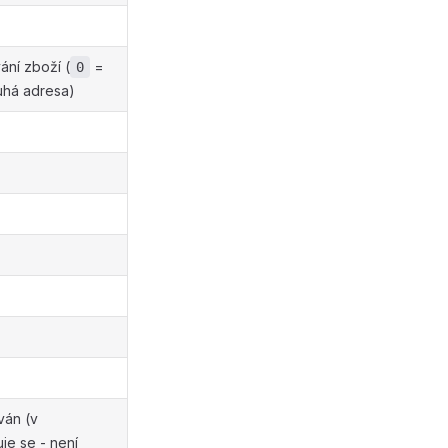
ání zboží (
=
0
uhá adresa)
ván (v
je se - není