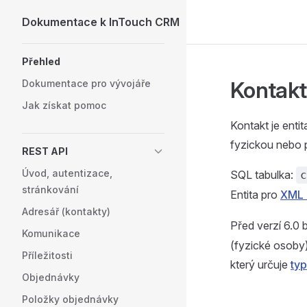
Dokumentace k InTouch CRM
Skip to content
Sidebar Navigation
Přehled
Kontakt
Dokumentace pro vývojáře
Jak získat pomoc
Kontakt je enti
fyzickou nebo p
REST API
Úvod, autentizace,
SQL tabulka:
c
stránkování
Entita pro
XML 
Adresář (kontakty)
Před verzí 6.0 
Komunikace
(fyzické osoby
Příležitosti
který určuje
typ
Objednávky
Položky objednávky