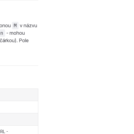
íponou
v názvu
M
- mohou
en
čárkou). Pole
RL -