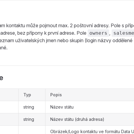
m kontaktu může pojmout max. 2 poštovní adresy. Pole s př
é adrese, bez přípony k první adrese. Pole
,
owners
salesm
znam uživatelských jmen nebo skupin (login názvy oddělené 
nné.
le
Typ
Popis
string
Název státu
string
Název státu (druhá adresa)
Obrázek/Logo kontaktu ve formátu Data U