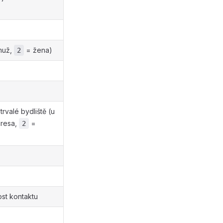
muž,
= žena)
2
trvalé bydliště (u
dresa,
=
2
tost kontaktu