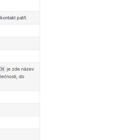
ontakt patří.
je zde název
CH
ečnosti, do