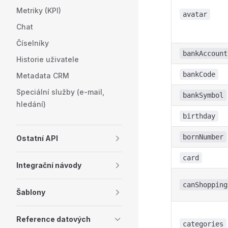
Metriky (KPI)
avatar
Chat
Číselníky
bankAccount
Historie uživatele
bankCode
Metadata CRM
Speciální služby (e-mail,
bankSymbol
hledání)
birthday
bornNumber
Ostatní API
card
Integrační návody
canShopping
Šablony
Reference datových
categories