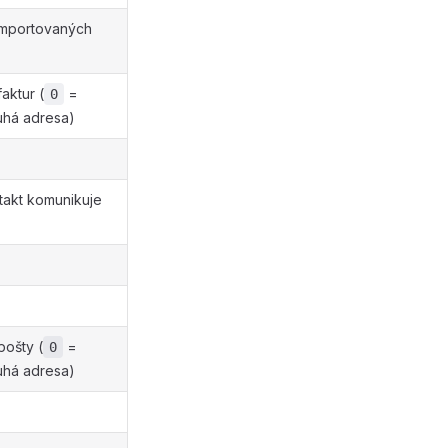
importovaných
aktur (
=
0
uhá adresa)
ntakt komunikuje
pošty (
=
0
uhá adresa)