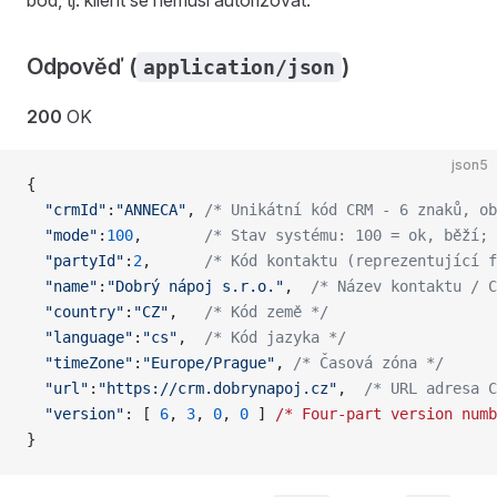
bod, tj. klient se nemusí autorizovat.
Odpověď (
)
application/json
200
OK
json5
{
  "crmId"
:
"ANNECA"
, 
/* Unikátní kód CRM - 6 znaků, ob
  "mode"
:
100
,       
/* Stav systému: 100 = ok, běží; 
  "partyId"
:
2
,      
/* Kód kontaktu (reprezentující f
  "name"
:
"Dobrý nápoj s.r.o."
,  
/* Název kontaktu / C
  "country"
:
"CZ"
,   
/* Kód země */
  "language"
:
"cs"
,  
/* Kód jazyka */
  "timeZone"
:
"Europe/Prague"
, 
/* Časová zóna */
  "url"
:
"https://crm.dobrynapoj.cz"
,  
/* URL adresa C
  "version"
: [ 
6
, 
3
, 
0
, 
0
 ] 
/*
 Four-part
 version
 numb
}