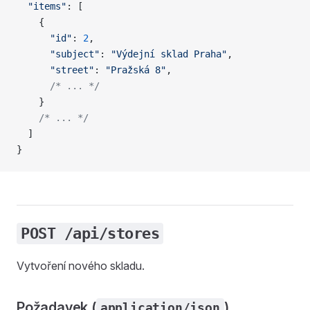
  "items"
: [
    {
      "id"
: 
2
,
      "subject"
: 
"Výdejní sklad Praha"
,
      "street"
: 
"Pražská 8"
,
      /* ... */
    }
    /* ... */
  ]
}
POST /api/stores
Vytvoření nového skladu.
Požadavek (
)
application/json