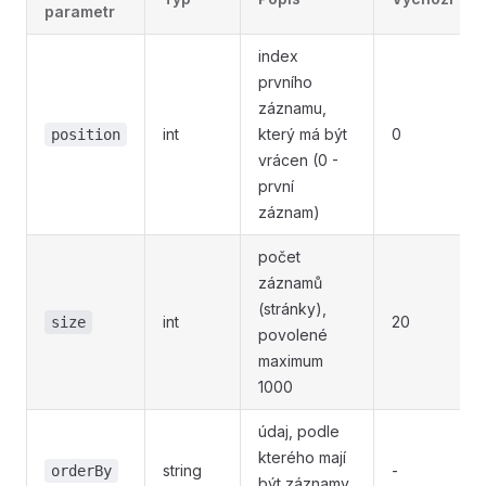
parametr
index
prvního
záznamu,
int
který má být
0
position
vrácen (0 -
první
záznam)
počet
záznamů
(stránky),
int
20
size
povolené
maximum
1000
údaj, podle
kterého mají
string
-
orderBy
být záznamy