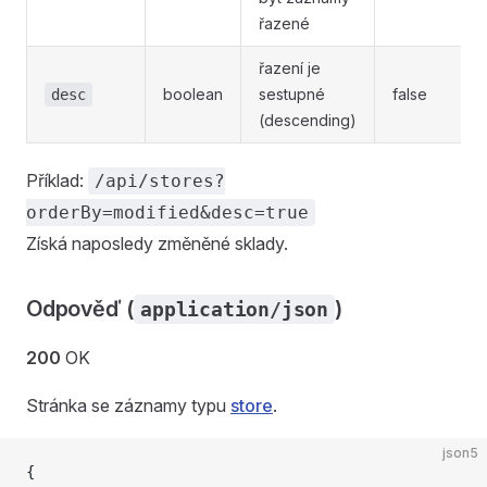
řazené
řazení je
boolean
sestupné
false
desc
(descending)
Příklad:
/api/stores?
orderBy=modified&desc=true
Získá naposledy změněné sklady.
Odpověď (
)
application/json
200
OK
Stránka se záznamy typu
store
.
json5
{