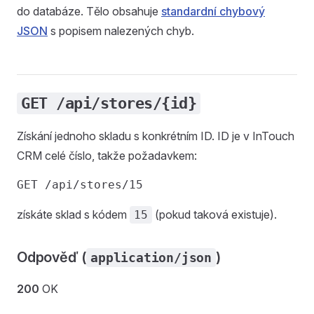
do databáze. Tělo obsahuje
standardní chybový
JSON
s popisem nalezených chyb.
GET /api/stores/{id}
Získání jednoho skladu s konkrétním ID. ID je v InTouch
CRM celé číslo, takže požadavkem:
získáte sklad s kódem
(pokud taková existuje).
15
Odpověď (
)
application/json
200
OK