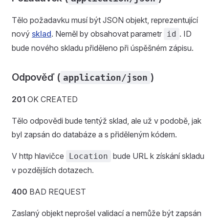
Tělo požadavku musí být JSON objekt, reprezentující
nový
sklad
. Neměl by obsahovat parametr
. ID
id
bude nového skladu přiděleno při úspěšném zápisu.
Odpověď (
)
application/json
201
OK CREATED
Tělo odpovědi bude tentýž sklad, ale už v podobě, jak
byl zapsán do databáze a s přiděleným kódem.
V http hlavičce
bude URL k získání skladu
Location
v pozdějších dotazech.
400
BAD REQUEST
Zaslaný objekt neprošel validací a nemůže být zapsán