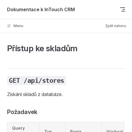
Skip to content
Dokumentace k InTouch CRM
Menu
Zpět nahoru
Přístup ke skladům
GET /api/stores
Získání skladů z databáze.
Požadavek
Query
Typ
Popis
Výchozí