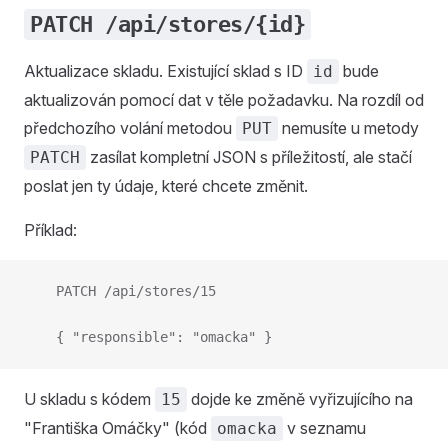
PATCH /api/stores/{id}
Aktualizace skladu. Existující sklad s ID
bude
id
aktualizován pomocí dat v těle požadavku. Na rozdíl od
předchozího volání metodou
nemusíte u metody
PUT
zasílat kompletní JSON s příležitostí, ale stačí
PATCH
poslat jen ty údaje, které chcete změnit.
Příklad:
    PATCH /api/stores/15
    { "responsible": "omacka" }
U skladu s kódem
dojde ke změně vyřizujícího na
15
"Františka Omáčky" (kód
v seznamu
omacka