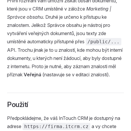
První rozhraní vám umožní získat obsah dokumentů,
které jsou v CRM umístěné v záložce
Marketing |
Správce obsahu
. Druhé je určeno k přístupu ke
znalostem. Jelikož Správce obsahu je nástroj pro
vytváření veřejných dokumentů, jsou texty zde
umístěné automaticky přístupné přes
/public/...
API. Trochu jinak je to u znalostí, kde mohou být interní
dokumenty, u kterých není žádoucí, aby byly dostupné
z internetu. Proto je nutné, aby záznam znalosti měl
příznak
Veřejná
(nastavuje se v editaci znalosti).
Použití
Předpokládejme, že váš InTouch CRM je dostupný na
adrese
a vy chcete
https://firma.itcrm.cz