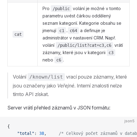
Pro
volání je možné v tomto
/public
parametru uvést čárkou oddělený
seznam kategorií. Kategorie obsahu se
jmenují
..
a definuje je
c1
c64
cat
administrátor v nastavení CRM. Např.
volání
vrátí
/public/list?cat=c3,c6
záznamy, které jsou v kategorii
c3
nebo
.
c6
Volání
vrací pouze záznamy, které
/known/list
jsou označeny jako
Veřejné
. Interní znalosti nelze
tímto API získat.
Server vrátí přehled záznamů v JSON formátu:
json5
{
	"total"
: 
38
,	 
/* Celkový počet záznamů v datab