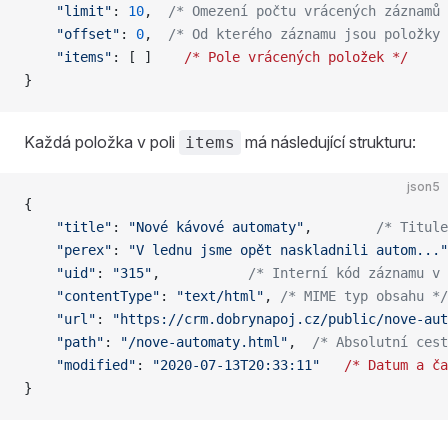
	"limit"
: 
10
,  
/* Omezení počtu vrácených záznamů 
	"offset"
: 
0
,  
/* Od kterého záznamu jsou položky 
	"items"
: [ ]	
/*
 Pole
 vrácených
 položek
 */
}
Každá položka v poli
má následující strukturu:
items
json5
{
	"title"
: 
"Nové kávové automaty"
,		
/* Titule
	"perex"
: 
"V lednu jsme opět naskladnili autom..."
	"uid"
: 
"315"
,			
/* Interní kód záznamu v 
	"contentType"
: 
"text/html"
,	
/* MIME typ obsahu */
	"url"
: 
"https://crm.dobrynapoj.cz/public/nove-aut
	"path"
: 
"/nove-automaty.html"
,	
/* Absolutní cest
	"modified"
: 
"2020-07-13T20:33:11"
	/*
 Datum
 a
 ča
}