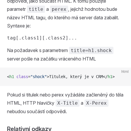
odpovědi, jako součást HTML. K tomu použijte
parametr
a
, jejichž hodnotou bude
title
perex
název HTML tagu, do kterého má server data zabalit.
Syntaxe je:
Na požadavek s parametrem
title=h1.shock
server pošle na začátku vráceného HTML
html
<
h1
 class
=
"shock"
>Titulek, který je v CRM</
h1
>
Pokud si titulek nebo perex vyžádáte začleněný do těla
HTML, HTTP hlavičky
a
X-Title
X-Perex
nebudou součástí odpovědi.
Relativní odkazy