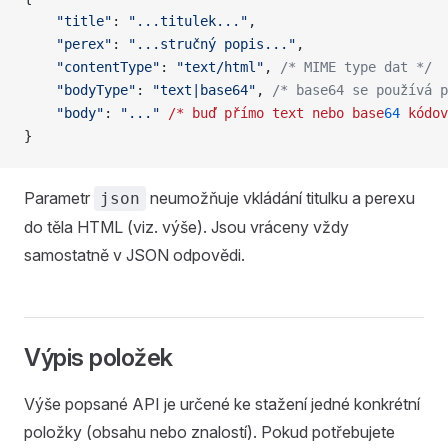
	"title"
: 
"...titulek..."
,
	"perex"
: 
"...stručný popis..."
,
	"contentType"
: 
"text/html"
, 
/* MIME type dat */
	"bodyType"
: 
"text|base64"
, 
/* base64 se používá p
	"body"
: 
"..."
 /*
 buď
 přímo
 text
 nebo
 base
64
 kódov
}
Parametr
neumožňuje vkládání titulku a perexu
json
do těla HTML (viz. výše). Jsou vráceny vždy
samostatně v JSON odpovědi.
Výpis položek
Výše popsané API je určené ke stažení jedné konkrétní
položky (obsahu nebo znalostí). Pokud potřebujete