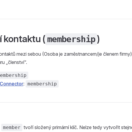
 kontaktu (
)
membership
kontaktů mezi sebou (Osoba je zaměstnancem/je členem firmy
ru „členství“.
embership
Connector
:
membership
a
tvoří složený primární klíč. Nelze tedy vytvořit ste
member