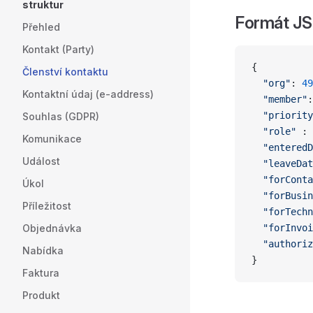
struktur
Formát J
Přehled
Kontakt (Party)
{
Členství kontaktu
  "org"
: 
49
Kontaktní údaj (e-address)
  "member"
:
  "priority
Souhlas (GDPR)
  "role"
 : 
Komunikace
  "enteredD
Událost
  "leaveDat
  "forConta
Úkol
  "forBusin
Příležitost
  "forTechn
Objednávka
  "forInvoi
  "authoriz
Nabídka
}
Faktura
Produkt