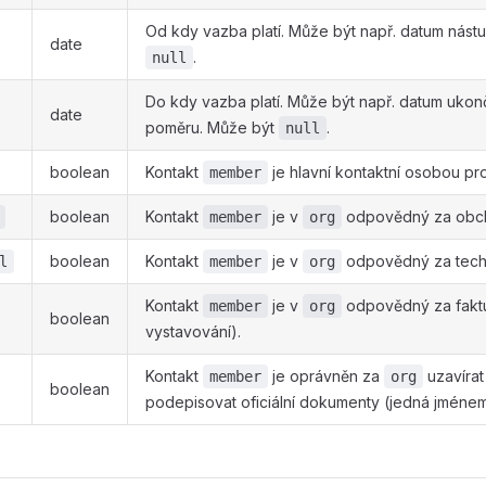
Od kdy vazba platí. Může být např. datum nást
date
.
null
Do kdy vazba platí. Může být např. datum ukon
date
poměru. Může být
.
null
boolean
Kontakt
je hlavní kontaktní osobou p
member
boolean
Kontakt
je v
odpovědný za obcho
member
org
boolean
Kontakt
je v
odpovědný za techni
l
member
org
Kontakt
je v
odpovědný za faktur
member
org
boolean
vystavování).
Kontakt
je oprávněn za
uzavírat
member
org
boolean
podepisovat oficiální dokumenty (jedná jméne