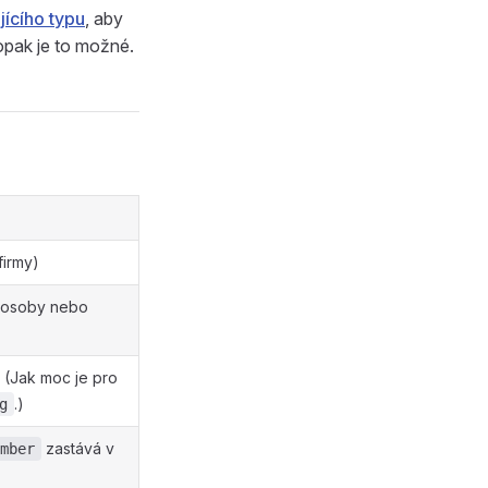
ícího typu
, aby
pak je to možné.
firmy)
 osoby nebo
í. (Jak moc je pro
.)
g
zastává v
mber