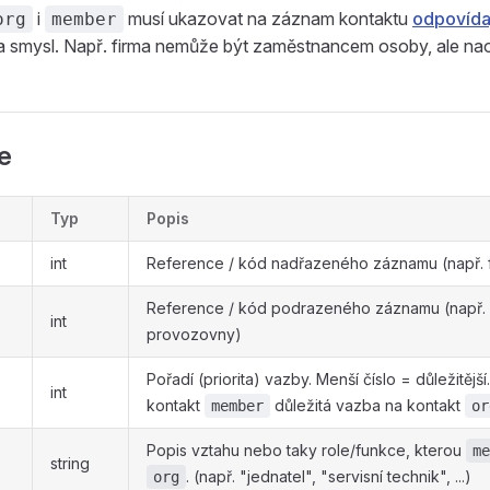
i
musí ukazovat na záznam kontaktu
odpovídaj
org
member
a smysl. Např. firma nemůže být zaměstnancem osoby, ale nao
le
Typ
Popis
int
Reference / kód nadřazeného záznamu (např. 
Reference / kód podrazeného záznamu (např.
int
provozovny)
Pořadí (priorita) vazby. Menší číslo = důležitějš
int
kontakt
důležitá vazba na kontakt
member
or
Popis vztahu nebo taky role/funkce, kterou
me
string
. (např. "jednatel", "servisní technik", ...)
org