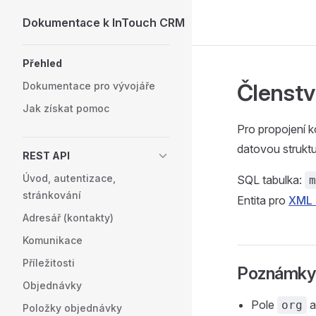
Dokumentace k InTouch CRM
Skip to content
Sidebar Navigation
Přehled
Členství
Dokumentace pro vývojáře
Jak získat pomoc
Pro propojení 
datovou struktu
REST API
Úvod, autentizace,
SQL tabulka:
m
stránkování
Entita pro
XML 
Adresář (kontakty)
Komunikace
Příležitosti
Poznámky
Objednávky
Pole
org
Položky objednávky