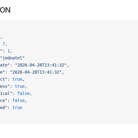
SON
,
 
7
,
"
: 
1
,
"jednatel"
ate"
:
 "2020-04-28T13:41:32"
,
e"
: 
"2020-04-28T13:41:32"
,
ct"
: 
true
,
ess"
: 
true
,
ical"
: 
false
,
ce"
: 
false
,
ed"
: 
true