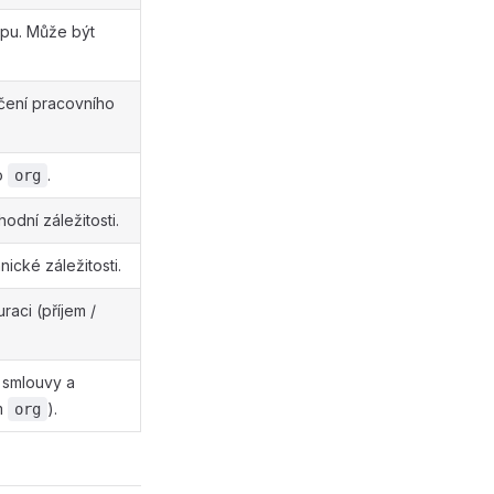
upu. Může být
čení pracovního
ro
.
org
dní záležitosti.
cké záležitosti.
aci (příjem /
 smlouvy a
m
).
org