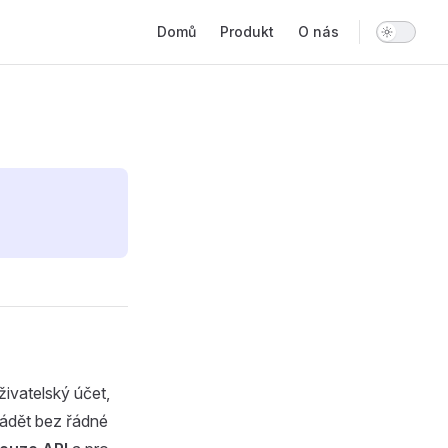
Main Navigation
Domů
Produkt
O nás
živatelský účet,
vádět bez řádné