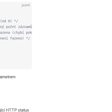
json5
(od 0) */
ený počet záznamů v "items") */
azena (chybí pokud není řazeno) */
není řazeno) */
arametrem
jící HTTP status