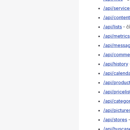
/api/service
/api/content
/api/lists
- čí
/api/metrics
/api/messag
/api/comme
/api/history
/api/calend
/api/produc
/api/pricelis
/api/catego
/api/picture
/api/stores
-
/api/buscas