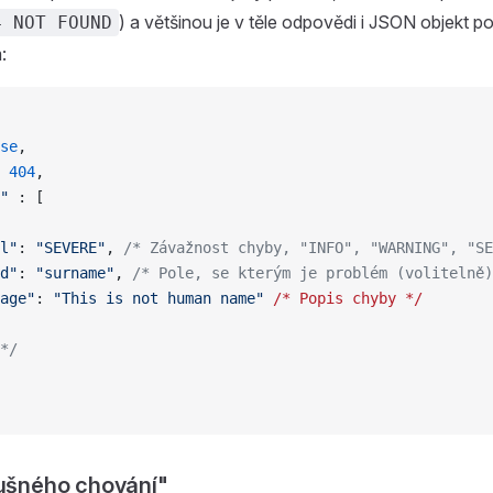
) a většinou je v těle odpovědi i JSON objekt po
4 NOT FOUND
:
se
,
 
404
,
"
 : [
l"
: 
"SEVERE"
, 
/* Závažnost chyby, "INFO", "WARNING", "SE
d"
: 
"surname"
, 
/* Pole, se kterým je problém (volitelně)
age"
: 
"This is not human name"
 /*
 Popis
 chyby
 */
*/
lušného chování"