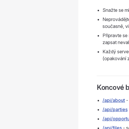
Snažte se mi
Neprovádějte
současně, vi
Připravte se
zapsat neval
Každý serve
(opakování z
Koncové 
/api/about
-
/api/parties
/api/opportu
/api/files
- 