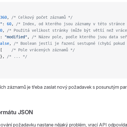
360
, 
/* Celkový počet záznamů */
"
: 
60
, 
/* Index, od kterého jsou záznamy v této stránce 
0
, 
/* Použitá velikost stránky (může být větší než vrác
: 
"modified"
, 
/* Název pole, podle kterého jsou data seř
alse
, 
/* Boolean jestli je řazení sestupné (chybí pokud 
[    
/* Pole vrácených záznamů */
}, 
/* ... */
lších záznamů je třeba zaslat nový požadavek s posunutým p
ormátu JSON
cování požadavku nastane nějaký problém, vrací API odpovída