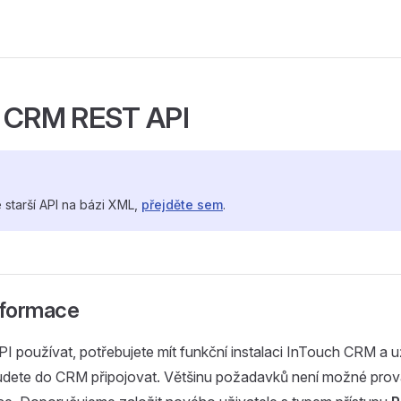
h CRM REST API
 starší API na bázi XML,
přejděte sem
.
nformace
I používat, potřebujete mít funkční instalaci InTouch CRM a u
budete do CRM připojovat. Většinu požadavků není možné pro