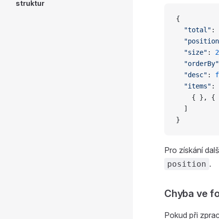
struktur
{
  "total"
: 
  "position
  "size"
: 
2
  "orderBy"
  "desc"
: 
f
  "items"
: 
    { }, { 
  ]
}
Pro získání da
.
position
Chyba ve f
Pokud při zpra