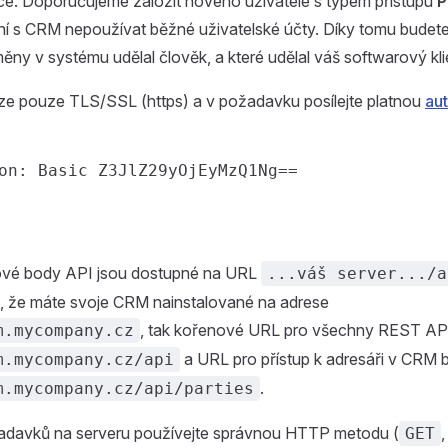
e. Doporučujeme založit nového uživatele s typem přístupu
P
ní s CRM nepoužívat běžné uživatelské účty. Díky tomu budet
změny v systému udělal člověk, a které udělal váš softwarový kli
ze pouze TLS/SSL (https) a v požadavku posílejte platnou
aut
vé body API jsou dostupné na URL
...váš server.../a
 že máte svoje CRM nainstalované na adrese
, tak kořenové URL pro všechny REST AP
m.mycompany.cz
a URL pro přístup k adresáři v CRM 
m.mycompany.cz/api
.
m.mycompany.cz/api/parties
ožadavků na serveru používejte správnou HTTP metodu (
GET