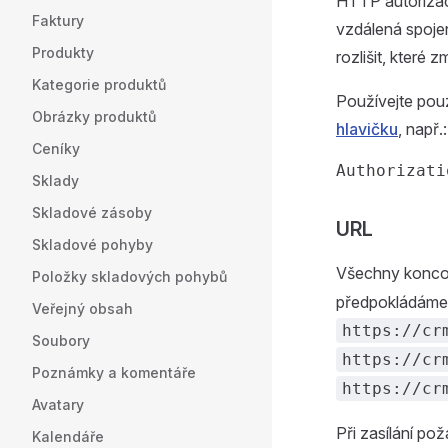
HTTP autorizac
Faktury
vzdálená spoje
Produkty
rozlišit, které 
Kategorie produktů
Používejte pou
Obrázky produktů
hlavičku
, např.:
Ceníky
Sklady
Skladové zásoby
URL
Skladové pohyby
Všechny konco
Položky skladových pohybů
předpokládáme,
Veřejný obsah
https://cr
Soubory
https://cr
Poznámky a komentáře
https://cr
Avatary
Při zasílání p
Kalendáře