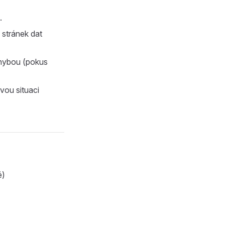
.
 stránek dat
chybou (pokus
vou situaci
é)