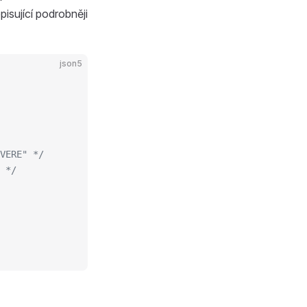
pisující podrobněji
json5
VERE" */
 */