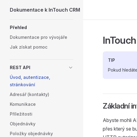
Dokumentace k InTouch CRM
Skip to content
Sidebar Navigation
Přehled
InTouc
Dokumentace pro vývojáře
Jak získat pomoc
TIP
REST API
Pokud hledáte
Úvod, autentizace,
stránkování
Adresář (kontakty)
Komunikace
Základní i
Příležitosti
Abyste mohli AP
Objednávky
přes který se 
Položky objednávky