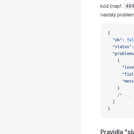
kód (např.
40
nastalý problém
{
  "ok"
: 
fal
  "status"
:
  "problems
    {
      "leve
      "fiel
      "mess
    }
    /* ... 
  ]
}
Pravidla "s