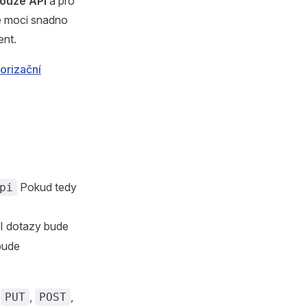
ouze API
a pro
e moci snadno
ent.
orizační
Pokud tedy
pi
I dotazy bude
bude
,
,
,
PUT
POST