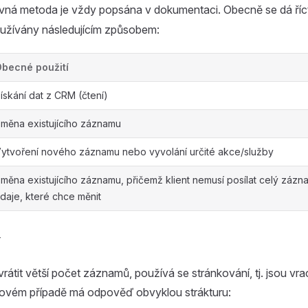
ávná metoda je vždy popsána v dokumentaci. Obecně se dá říct,
užívány následujícím způsobem:
becné použití
ískání dat z CRM (čtení)
měna existujícího záznamu
ytvoření nového záznamu nebo vyvolání určité akce/služby
měna existujícího záznamu, přičemž klient nemusí posílat celý zázn
daje, které chce měnit
í
átit větší počet záznamů, používá se stránkování, tj. jsou vr
akovém případě má odpověď obvyklou strákturu: