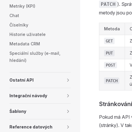
). Spr
PATCH
Metriky (KPI)
metody jsou po
Chat
Číselníky
Metoda
O
Historie uživatele
Z
GET
Metadata CRM
Z
Speciální služby (e-mail,
PUT
hledání)
V
POST
Z
Ostatní API
PATCH
ú
Integrační návody
Stránkován
Šablony
Pokud má API vr
(stránky). V t
Reference datových