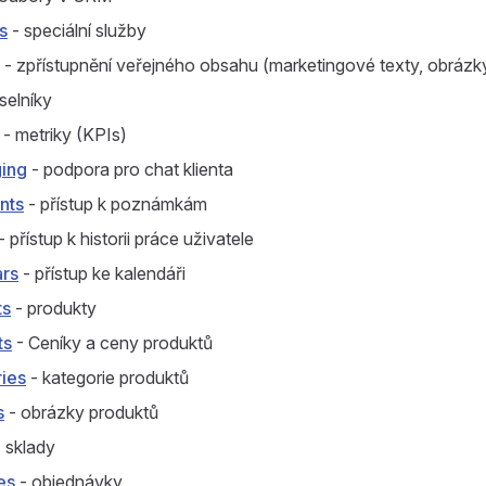
s
- speciální služby
- zpřístupnění veřejného obsahu (marketingové texty, obrázky
selníky
- metriky (KPIs)
ing
- podpora pro chat klienta
nts
- přístup k poznámkám
- přístup k historii práce uživatele
ars
- přístup ke kalendáři
ts
- produkty
ts
- Ceníky a ceny produktů
ries
- kategorie produktů
s
- obrázky produktů
 sklady
es
- objednávky