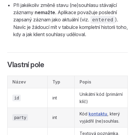
Při jakékoliv změně stavu (ne)souhlasu stávající
záznamy
nemažte
. Aplikace považuje poslední
zapsaný záznam jako aktuální (viz.
).
entered
Navíc je žádoucí mít v tabulce kompletní historii toho,
kdy a jak klient souhlasy uděloval.
Vlastní pole
Název
Typ
Popis
Unikátní kód (primární
int
id
klíč)
Kód
kontaktu
, který
int
party
vyjádřil (ne)souhlas.
Textová poznámka,