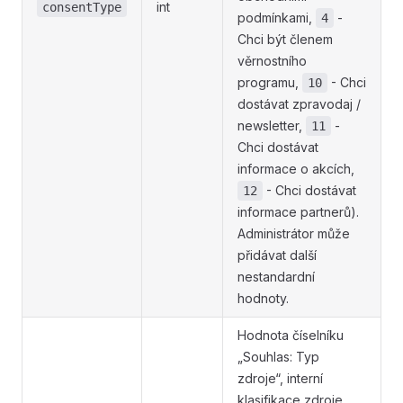
int
consentType
podmínkami,
-
4
Chci být členem
věrnostního
programu,
- Chci
10
dostávat zpravodaj /
newsletter,
-
11
Chci dostávat
informace o akcích,
- Chci dostávat
12
informace partnerů).
Administrátor může
přidávat další
nestandardní
hodnoty.
Hodnota číselníku
„Souhlas: Typ
zdroje“, interní
klasifikace zdroje