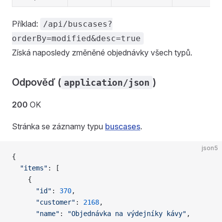
Příklad:
/api/buscases?
orderBy=modified&desc=true
Získá naposledy změněné objednávky všech typů.
Odpověď (
)
application/json
200
OK
Stránka se záznamy typu
buscases
.
json5
{
  "items"
: [
    {
      "id"
: 
370
,
      "customer"
: 
2168
,
      "name"
: 
"Objednávka na výdejníky kávy"
,