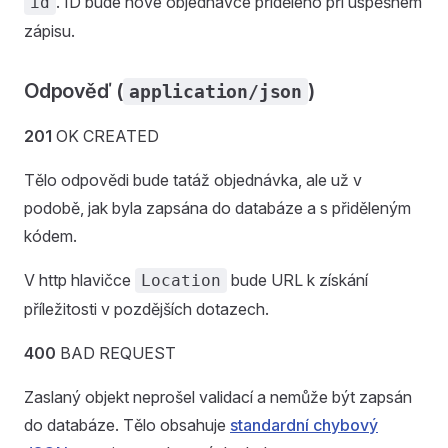
. ID bude nové objednávce přiděleno při úspěšném
id
zápisu.
Odpověď (
)
application/json
201
OK CREATED
Tělo odpovědi bude tatáž objednávka, ale už v
podobě, jak byla zapsána do databáze a s přiděleným
kódem.
V http hlavičce
bude URL k získání
Location
příležitosti v pozdějších dotazech.
400
BAD REQUEST
Zaslaný objekt neprošel validací a nemůže být zapsán
do databáze. Tělo obsahuje
standardní chybový