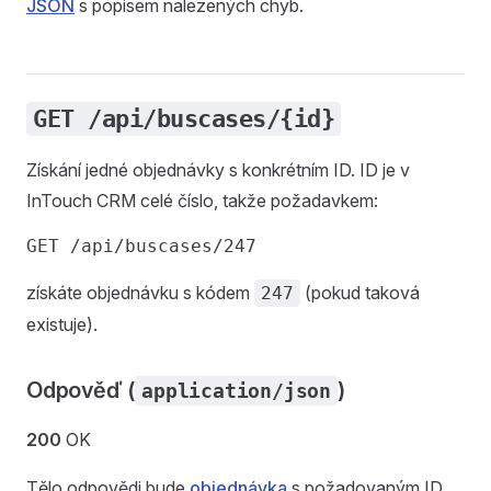
JSON
s popisem nalezených chyb.
GET /api/buscases/{id}
Získání jedné objednávky s konkrétním ID. ID je v
InTouch CRM celé číslo, takže požadavkem:
získáte objednávku s kódem
(pokud taková
247
existuje).
Odpověď (
)
application/json
200
OK
Tělo odpovědi bude
objednávka
s požadovaným ID.