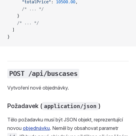
      "totalPrice"
: 
10500.00
,
      /* ... */
    }
    /* ... */
  ]
}
POST /api/buscases
Vytvoření nové objednávky.
Požadavek (
)
application/json
Tělo požadavku musí být JSON objekt, reprezentující
novou
objednávku
. Neměl by obsahovat parametr