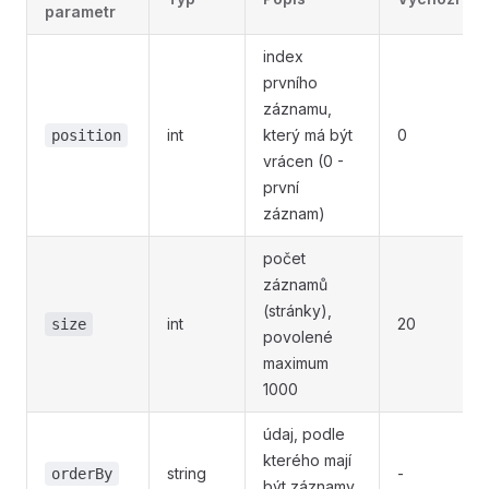
parametr
index
prvního
záznamu,
int
který má být
0
position
vrácen (0 -
první
záznam)
počet
záznamů
(stránky),
int
20
size
povolené
maximum
1000
údaj, podle
kterého mají
string
-
orderBy
být záznamy