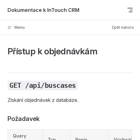
Skip to content
Dokumentace k InTouch CRM
Menu
Zpět nahoru
Přístup k objednávkám
GET /api/buscases
Získání objednávek z databáze.
Požadavek
Query
Typ
Popis
Výchozí