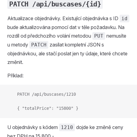
PATCH /api/buscases/{id}
Aktualizace objednávky. Existující objednávka s ID
id
bude aktualizována pomocí dat v těle požadavku. Na
rozdíl od předchozího volání metodou
nemusíte
PUT
u metody
zasílat kompletní JSON s
PATCH
objednávkou, ale stačí poslat jen ty údaje, které chcete
změnit.
Příklad:
    PATCH /api/buscases/1210
    { "totalPrice": "15800" }
U objednávky s kódem
dojde ke změně ceny
1210
bez DPH na 15 800,-