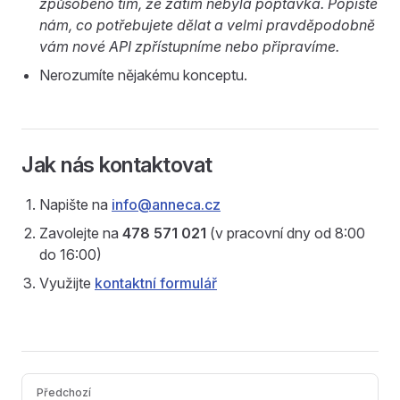
způsobeno tím, že zatím nebyla poptávka. Popište
nám, co potřebujete dělat a velmi pravděpodobně
vám nové API zpřístupníme nebo připravíme.
Nerozumíte nějakému konceptu.
Jak nás kontaktovat
Napište na
info@anneca.cz
Zavolejte na
478 571 021
(v pracovní dny od 8:00
do 16:00)
Využijte
kontaktní formulář
Pager
Předchozí