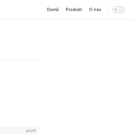
Main Navigation
Domů
Produkt
O nás
json5