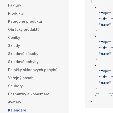
[
Faktury
  {
Produkty
    "type"
:
    "id"
: 
"
Kategorie produktů
    "name"
:
Obrázky produktů
  },
  {
Ceníky
    "type"
:
Sklady
    "id"
: 
"
Skladové zásoby
    "name"
:
  },
Skladové pohyby
  {
Položky skladových pohybů
    "type"
:
    "id"
: 
"
Veřejný obsah
    "name"
:
Soubory
  },
Poznámky a komentáře
  /* ... */
]
Avatary
Kalendáře