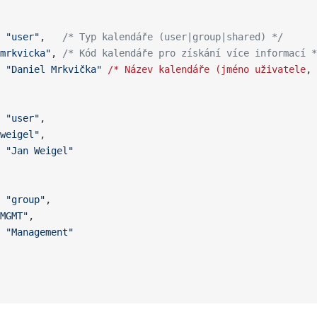
 
"user"
,   
/* Typ kalendáře (user|group|shared) */
mrkvicka"
, 
/* Kód kalendáře pro získání více informací *
 
"Daniel Mrkvička"
 /*
 Název
 kalendáře
 (jméno
 uživatele
, 
 
"user"
,
weigel"
,
 
"Jan Weigel"
 
"group"
,
MGMT"
,
 
"Management"