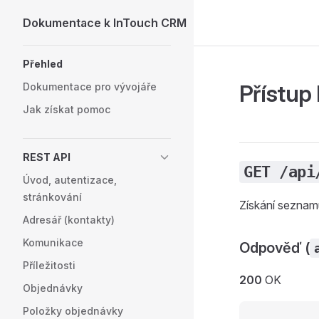
Dokumentace k InTouch CRM
Skip to content
Sidebar Navigation
Přehled
Přístup
Dokumentace pro vývojáře
Jak získat pomoc
REST API
GET /api
Úvod, autentizace,
stránkování
Získání seznamu
Adresář (kontakty)
Komunikace
Odpověď (
Příležitosti
200
OK
Objednávky
Položky objednávky