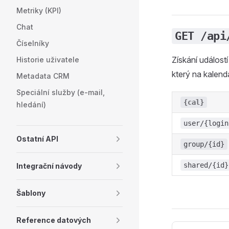
Metriky (KPI)
Chat
GET /api
Číselníky
Získání událost
Historie uživatele
který na kalendá
Metadata CRM
Speciální služby (e-mail,
{cal}
hledání)
user/{login
Ostatní API
group/{id}
shared/{id}
Integrační návody
Šablony
Reference datových
Pager