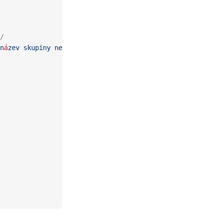
/
n
á
zev
 skupiny
 nebo
 n
á
zev
 sd
í
len
é
ho
 kalend
ář
e
)
 */