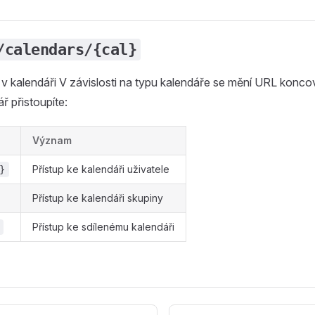
/calendars/{cal}
í v kalendáři V závislosti na typu kalendáře se mění URL konc
ř přistoupíte:
Význam
Přístup ke kalendáři uživatele
}
Přístup ke kalendáři skupiny
Přístup ke sdílenému kalendáři