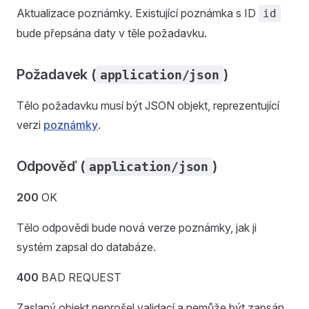
Aktualizace poznámky. Existující poznámka s ID
id
bude přepsána daty v těle požadavku.
Požadavek (
)
application/json
Tělo požadavku musí být JSON objekt, reprezentující
verzi
poznámky
.
Odpověď (
)
application/json
200
OK
Tělo odpovědi bude nová verze poznámky, jak ji
systém zapsal do databáze.
400
BAD REQUEST
Zaslaný objekt neprošel validací a nemůže být zapsán