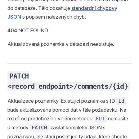
do databáze. Tělo obsahuje
standardní chybový
JSON
s popisem nalezených chyb.
404
NOT FOUND
Aktualizovaná poznámka v databázi neexistuje.
PATCH
<record_endpoint>/comments/{id}
Aktualizace poznámky. Existující poznámka s ID
id
bude aktualizována pomocí dat v těle požadavku. Na
rozdíl od předchozího volání metodou
nemusíte
PUT
u metody
zasílat kompletní JSON s
PATCH
poznámkou, ale stačí poslat jen ty údaje, které chcete