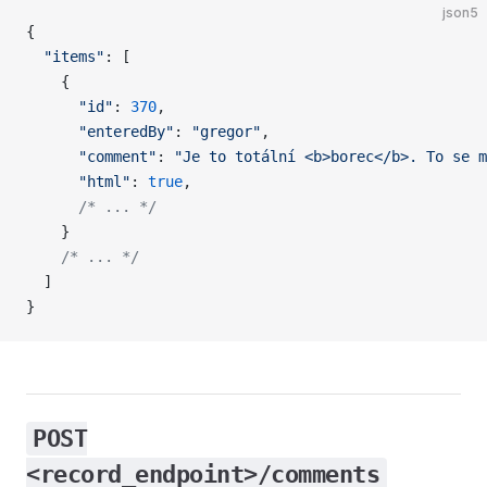
json5
{
  "items"
: [
    {
      "id"
: 
370
,
      "enteredBy"
: 
"gregor"
,
      "comment"
: 
"Je to totální <b>borec</b>. To se m
      "html"
: 
true
,
      /* ... */
    }
    /* ... */
  ]
}
POST
<record_endpoint>/comments