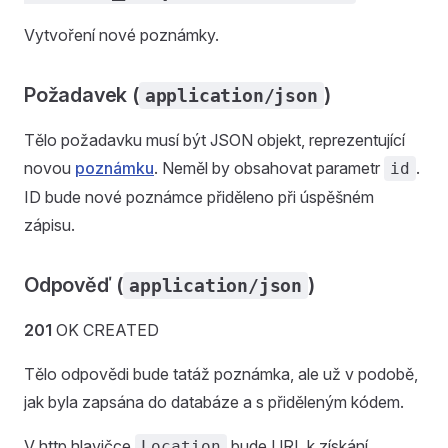
Vytvoření nové poznámky.
Požadavek (
)
application/json
Tělo požadavku musí být JSON objekt, reprezentující
novou
poznámku
. Neměl by obsahovat parametr
.
id
ID bude nové poznámce přiděleno při úspěšném
zápisu.
Odpověď (
)
application/json
201
OK CREATED
Tělo odpovědi bude tatáž poznámka, ale už v podobě,
jak byla zapsána do databáze a s přiděleným kódem.
V http hlavičce
bude URL k získání
Location