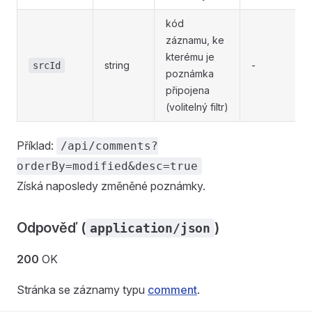
kód
záznamu, ke
kterému je
string
-
srcId
poznámka
připojena
(volitelný filtr)
Příklad:
/api/comments?
orderBy=modified&desc=true
Získá naposledy změněné poznámky.
Odpověď (
)
application/json
200
OK
Stránka se záznamy typu
comment
.