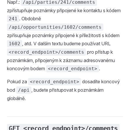
Např.:
/api/parties/241/comments
zpřístupňuje poznámky připojené ke kontaktu s kódem
. Obdobně
241
/api/opportunities/1602/comments
zpřísupňuje poznámky připojené k příležitosti s kódem
, atd. V dalším textu budeme používat URL
1602
pro přístup k
<record_endpoint>/comments
poznámkám, připojeným k záznamu adresovanému
koncovým bodem
.
<record_endpoint>
Pokud za
dosadíte koncový
<record_endpoint>
bod
, budete přistupovat k poznámkám
/api
globálně.
GET <record_endpoint>/comments