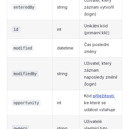
Uživatel, který
string
záznam vytvořil
enteredBy
(login)
Unikátní kód
int
id
(primární klíč)
Čas poslední
datetime
modified
změny
Uživatel, který
záznam
string
modifiedBy
naposledy změnil
(login)
Kód
příležitosti
,
int
ke které se
opportunity
událost vztahuje
Uživatelé
string
vlastnící tuto
owners