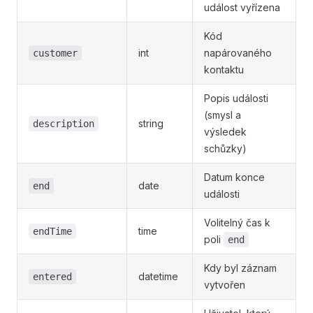
událost vyřízena
Kód
int
napárovaného
customer
kontaktu
Popis události
(smysl a
string
description
výsledek
schůzky)
Datum konce
date
end
události
Volitelný čas k
time
endTime
poli
end
Kdy byl záznam
datetime
entered
vytvořen