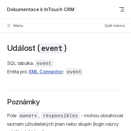
Skip to content
Dokumentace k InTouch CRM
Menu
Zpět nahoru
Událost (
)
event
SQL tabulka:
event
Entita pro
XML Connector
:
event
Poznámky
Pole
,
- mohou obsahovat
owners
responsibles
seznam uživatelských jmen nebo skupin (login názvy