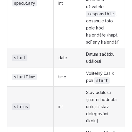
int
specDiary
uživatele
,
responsible
obsahuje toto
pole kód
kalendáře (např.
sdílený kalendář)
Datum začátku
date
start
události
Volitelný čas k
time
startTime
poli
start
Stav události
(interní hodnota
int
určující stav
status
delegování
úkolu)