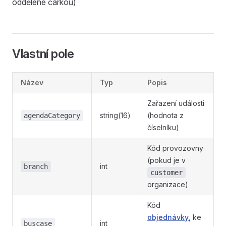
oddělené čárkou)
Vlastní pole
Název
Typ
Popis
Zařazení události
string(16)
(hodnota z
agendaCategory
číselníku)
Kód provozovny
(pokud je v
int
branch
customer
organizace)
Kód
objednávky
, ke
int
buscase